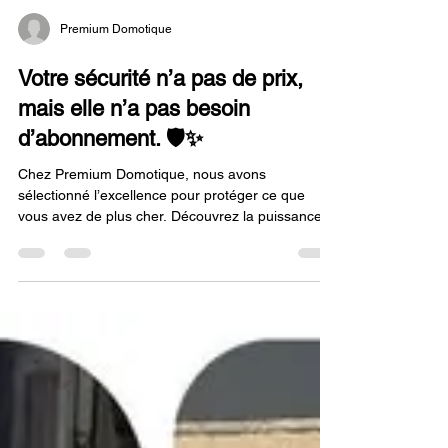
Premium Domotique
Votre sécurité n’a pas de prix,
mais elle n’a pas besoin
d’abonnement. 🛡️✨
Chez Premium Domotique, nous avons
sélectionné l’excellence pour protéger ce que
vous avez de plus cher. Découvrez la puissance
de la gamme AX PRO de Hikvision, la référence
en matière de sécurité connectée. Pourquoi
choisir l’AX PRO avec Premium Domotique ?
Protection périmétrique intelligente : Nos
détecteurs d’ouverture ne se contentent pas de
surveiller les accès. Grâce à leur détection de
choc intégrée, ils vous alertent dès la moindre
tentative d’effraction avant même