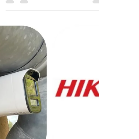
Premium Domotique
JOYEUX NOËL
Joyeux Noël à tous ! En cette journée magique,
toute l’équipe de Premium Domotique tient à vous
remercier du fond du cœur. Merci pour votre
fidélité et pour la confiance que vous nous
accordez pour rendre vos foyers plus intelligents,
confortables et sécurisés. Que cette fête soit
synonyme de partage et de sérénité auprès de
vos proches. Cap sur 2026 ! Vous avez des
projets de rénovation, de construction ou
simplement envie d’upgrader votre quotidien ?
Nous sommes déjà prêts