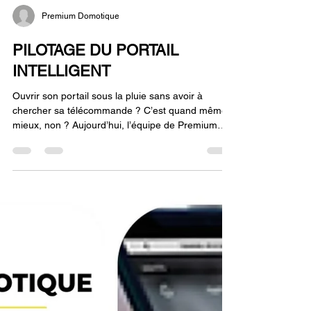
Premium Domotique
PILOTAGE DU PORTAIL
INTELLIGENT
Ouvrir son portail sous la pluie sans avoir à
chercher sa télécommande ? C’est quand même
mieux, non ? Aujourd’hui, l’équipe de Premium
Domotique est sur le terrain pour vous présenter
l’une de nos dernières installations : la mise en
place du récepteur Tyxia 6410 de la marque
française Delta Dore ! Mais concrètement, qu’est-
ce que ce petit boîtier change à votre quotidien ? •
Le contrôle du bout des doigts : Pilotez l’ouverture
et la fermeture de votre portail ou de votre po