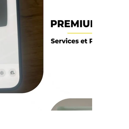
croyons que la sécurité ne devrait jamais être une
option. C’est pourquoi nous avons choisi
l’excellence avec les solutions de
vidéosurveillance connectée Hikvision. Pourquoi
passer au connecté avec nous ? • Haute Définition
: Une image cristalline, de jour comme de nuit. •
Accès à distance : Visualisez vos caméras en
direct sur votre smartphone. • Alertes Intelligentes
: Soyez prévenu i