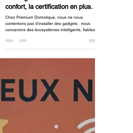
Premium Domotique
L’intelligence au service de votre
confort, la certification en plus.
Chez Premium Domotique, nous ne nous
contentons pas d’installer des gadgets : nous
concevons des écosystèmes intelligents, fiables et
évolutifs. Nous sommes fiers de vous annoncer
que notre expertise est désormais officiellement
reconnue par la certification KNX Advanced.
Qu’est-ce que cela change pour votre projet ? •
Standard Mondial : KNX est le seul standard
international pour le contrôle des bâtiments. Votre
installation est pérenne et compatible avec plus de
500 fabrica