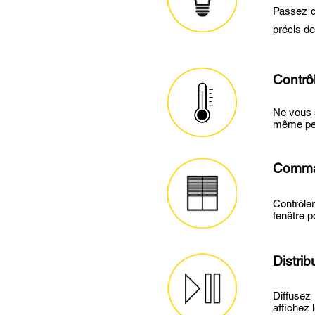
Passez d
précis de
Contrô
Ne vous s
même pens
Comma
Contrôler
fenêtre p
Distri
Diffusez
affichez 