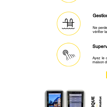
Gestio
Ne perdez
vérifier 
Superv
Ayez le c
maison de