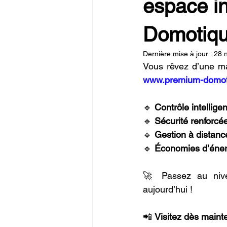
espace in
Domotiqu
Dernière mise à jour :
28 
www.premium-domoti
🔹 
Contrôle intelligen
🔹 
Sécurité renforcé
🔹 
Gestion à distanc
🔹 
Économies d’éner
🚀 Passez au nivea
aujourd’hui !
📲 
Visitez dès maint