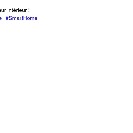
r intérieur !
e
#SmartHome