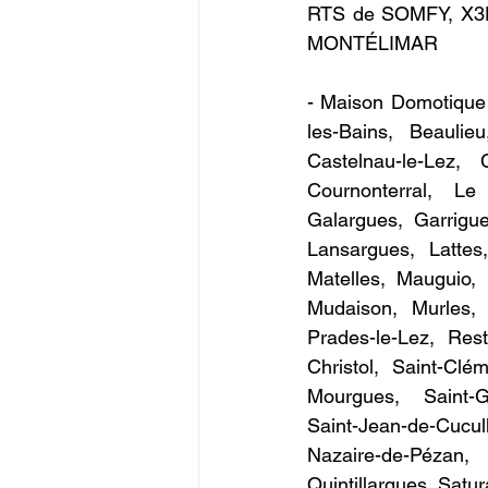
RTS de SOMFY, X3
MONTÉLIMAR
- Maison Domotique
les-Bains, Beaulie
Castelnau-le-Lez, 
Cournonterral, Le 
Galargues, Garrigu
Lansargues, Lattes,
Matelles, Mauguio, 
Mudaison, Murles, M
Prades-le-Lez, Rest
Christol, Saint-Clé
Mourgues, Saint-Ge
Saint-Jean-de-Cucull
Nazaire-de-Pézan,
Quintillargues, Satu