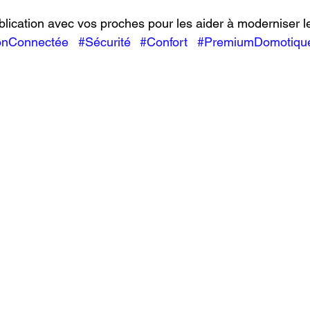
blication avec vos proches pour les aider à moderniser leu
onConnectée
#Sécurité
#Confort
#PremiumDomotiqu