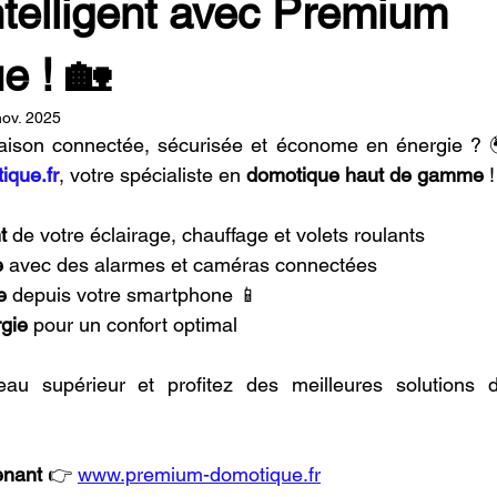
telligent avec Premium
e ! 🏡
nov. 2025
que.fr
, votre spécialiste en 
domotique haut de gamme
 !
t
 de votre éclairage, chauffage et volets roulants
e
 avec des alarmes et caméras connectées
e
 depuis votre smartphone 📱
gie
 pour un confort optimal
u supérieur et profitez des meilleures solutions d
enant
 👉 
www.premium-domotique.fr