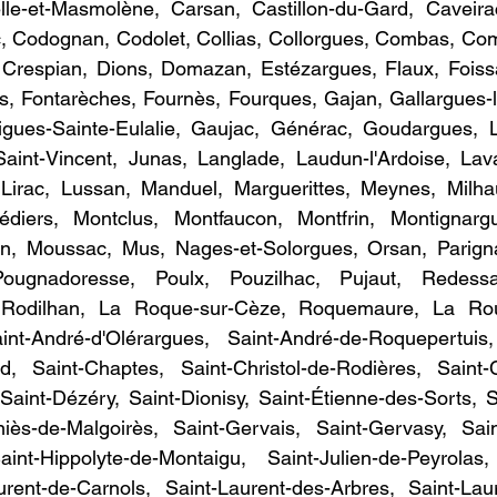
le-et-Masmolène, Carsan, Castillon-du-Gard, Caveirac,
, Codognan, Codolet, Collias, Collorgues, Combas, Com
 Crespian, Dions, Domazan, Estézargues, Flaux, Foiss
s, Fontarèches, Fournès, Fourques, Gajan, Gallargues-l
gues-Sainte-Eulalie, Gaujac, Générac, Goudargues, L
-Saint-Vincent, Junas, Langlade, Laudun-l'Ardoise, Lav
Lirac, Lussan, Manduel, Marguerittes, Meynes, Milha
édiers, Montclus, Montfaucon, Montfrin, Montignargu
n, Moussac, Mus, Nages-et-Solorgues, Orsan, Parigna
 Pougnadoresse, Poulx, Pouzilhac, Pujaut, Redessa
 Rodilhan, La Roque-sur-Cèze, Roquemaure, La Rouv
int-André-d'Olérargues, Saint-André-de-Roquepertuis, 
d, Saint-Chaptes, Saint-Christol-de-Rodières, Saint-
Saint-Dézéry, Saint-Dionisy, Saint-Étienne-des-Sorts, 
ès-de-Malgoirès, Saint-Gervais, Saint-Gervasy, Saint
Saint-Hippolyte-de-Montaigu, Saint-Julien-de-Peyrolas,
urent-de-Carnols, Saint-Laurent-des-Arbres, Saint-Laur