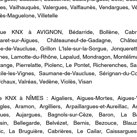
es, Vailhauquès, Valergues, Valflaunès, Vendargues, Vé
ès-Maguelone, Villetelle
e KNX à AVIGNON​, Bédarride, Bollène, Cabrière
et-sur-Aigues, Châteauneuf-de-Gadagne, Château
-de-Vaucluse, Grillon L'Isle-sur-la-Sorgue, Jonquerett
nes, Lamotte-du-Rhône, Lapalud, Mondragon, Montélimar
nge, Pierrelatte, Piolenc, Le Pontet, Richerenches, Sai
ile-les-Vignes, Saumane-de-Vaucluse, Sérignan-du-Co
 Uchaux, Valréas, Vedène, Violès, Visan
 KNX à NÎMES : ​Aigaliers, Aigues-Mortes, Aigues-V
es, Aramon, Argilliers, Arpaillargues-et-Aureillac, As
ues, Aujargues, Bagnols-sur-Cèze, Baron, La Bast
sin, Bellegarde, Belvézet, Bernis, Bezouce, Blauza
ic, La Bruguière, Cabrières, Le Cailar, Caissargues