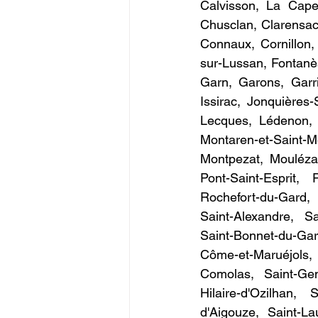
Calvisson, La Capel
Chusclan, Clarensac
Connaux, Cornillon,
sur-Lussan, Fontanè
Garn, Garons, Garri
Issirac, Jonquières
Lecques, Lédenon, 
Montaren-et-Saint-M
Montpezat, Mouléza
Pont-Saint-Esprit,
Rochefort-du-Gard,
Saint-Alexandre, Sa
Saint-Bonnet-du-Gar
Côme-et-Maruéjols, 
Comolas, Saint-Geni
Hilaire-d'Ozilhan, 
d'Aigouze, Saint-La