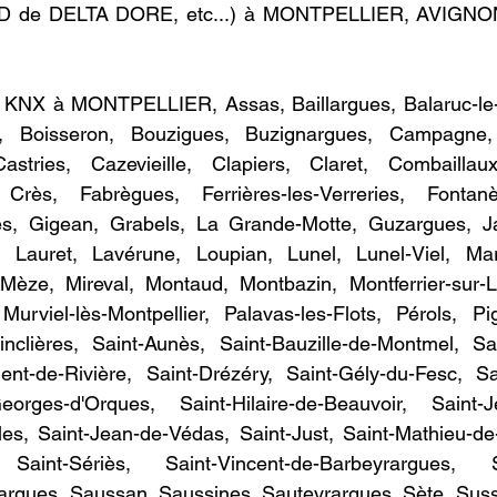
D de DELTA DORE, etc...) à MONTPELLIER, AVIGNO
 KNX à MONTPELLIER, Assas, Baillargues, Balaruc-le-
u, Boisseron, Bouzigues, Buzignargues, Campagne, C
Castries, Cazevieille, Clapiers, Claret, Combaillau
Crès, Fabrègues, Ferrières-les-Verreries, Fontanès
es, Gigean, Grabels, La Grande-Motte, Guzargues, Ja
 Lauret, Lavérune, Loupian, Lunel, Lunel-Viel, Mars
Mèze, Mireval, Montaud, Montbazin, Montferrier-sur-Lez
urviel-lès-Montpellier, Palavas-les-Flots, Pérols, Pi
inclières, Saint-Aunès, Saint-Bauzille-de-Montmel, Sai
ment-de-Rivière, Saint-Drézéry, Saint-Gély-du-Fesc, Sa
orges-d'Orques, Saint-Hilaire-de-Beauvoir, Saint-Je
es, Saint-Jean-de-Védas, Saint-Just, Saint-Mathieu-de-
 Saint-Sériès, Saint-Vincent-de-Barbeyrargues, Sa
rargues, Saussan, Saussines, Sauteyrargues, Sète, Suss