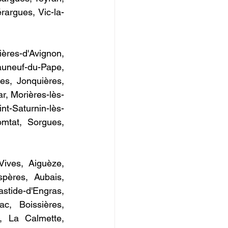
rargues, Vic-la-
s-d'Avignon, 
neuf-du-Pape, 
es, Jonquières, 
, Morières-lès-
nt-Saturnin-lès-
mtat, Sorgues, 
ives, Aiguèze, 
pères, Aubais, 
ide-d'Engras, 
c, Boissières, 
, La Calmette, 