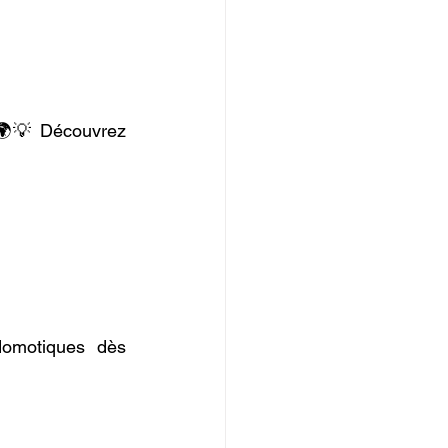
Vous rêvez d’une maison connectée, sécurisée et économe en énergie ? 🌍💡 Découvrez 
omotiques dès 