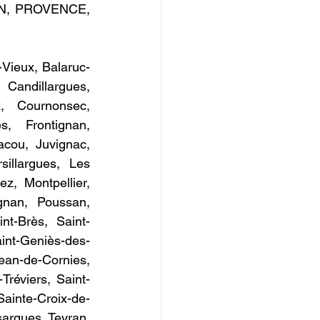
N, PROVENCE, 
Vieux, Balaruc-
andillargues, 
x, Cournonsec, 
, Frontignan, 
cou, Juvignac, 
illargues, Les 
, Montpellier, 
gnan, Poussan, 
nt-Brès, Saint-
int-Geniès-des-
an-de-Cornies, 
Tréviers, Saint-
inte-Croix-de-
argues, Teyran, 