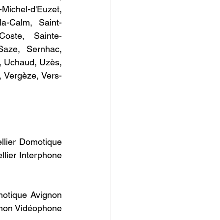
ichel-d'Euzet, 
la-Calm, Saint-
a-Coste, Sainte-
Saze, Sernhac, 
 Uchaud, Uzès, 
l, Vergèze, Vers-
lier Domotique 
lier Interphone 
otique Avignon 
non Vidéophone 