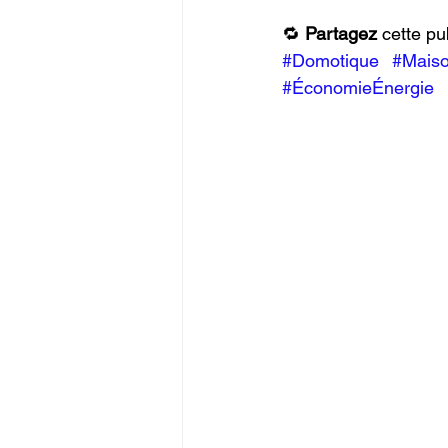
🔁 
Partagez
 cette pu
#Domotique
#Mais
#ÉconomieÉnergie