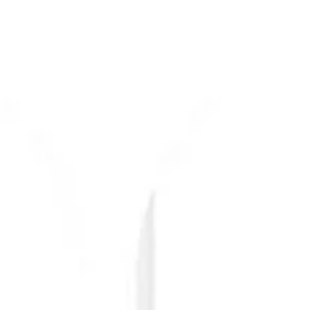
l’une de nos dernières installations : la mise en
place du récepteur Tyxia 6410 de la marque
française Delta Dore ! Mais concrètement, qu’est-
ce que ce petit boîtier change à votre quotidien ? •
Le contrôle du bout des doigts : Pilotez l’ouverture
et la fermeture de votre portail ou de votre po