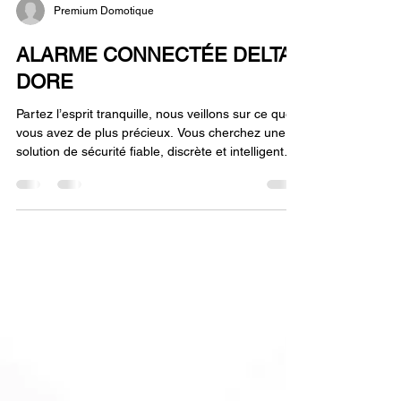
Premium Domotique
ALARME CONNECTÉE DELTA
DORE
Partez l’esprit tranquille, nous veillons sur ce que
vous avez de plus précieux. Vous cherchez une
solution de sécurité fiable, discrète et intelligente ?
Chez Premium Domotique, nous ne nous
contentons pas d’installer du matériel : nous
concevons votre sérénité sur mesure. En tant
qu’Installateur Conseil Delta Dore, nous vous
garantissons : • Une expertise certifiée : Une
installation réalisée dans les règles de l’art par
des spécialistes de la marque. • Technologie sans
fil