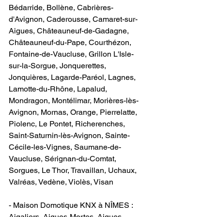
Bédarride, Bollène, Cabrières-
d'Avignon, Caderousse, Camaret-sur-
Aigues, Châteauneuf-de-Gadagne, 
Châteauneuf-du-Pape, Courthézon, 
Fontaine-de-Vaucluse, Grillon L'Isle-
sur-la-Sorgue, Jonquerettes, 
Jonquières, Lagarde-Paréol, Lagnes, 
Lamotte-du-Rhône, Lapalud, 
Mondragon, Montélimar, Morières-lès-
Avignon, Mornas, Orange, Pierrelatte, 
Piolenc, Le Pontet, Richerenches, 
Saint-Saturnin-lès-Avignon, Sainte-
Cécile-les-Vignes, Saumane-de-
Vaucluse, Sérignan-du-Comtat, 
Sorgues, Le Thor, Travaillan, Uchaux, 
Valréas, Vedène, Violès, Visan
- Maison Domotique KNX à NÎMES : ​
Aigaliers, Aigues-Mortes, Aigues-