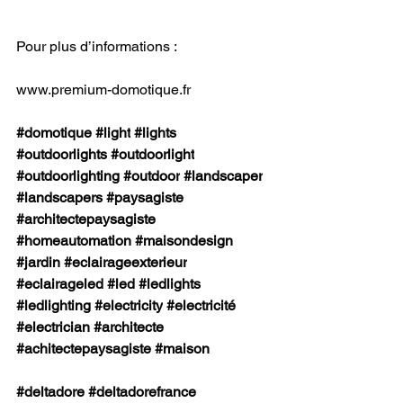
Pour plus d’informations :
www.premium-domotique.fr
#domotique
#light
#lights
#outdoorlights
#outdoorlight
#outdoorlighting
#outdoor
#landscaper
#landscapers
#paysagiste
#architectepaysagiste
#homeautomation
#maisondesign
#jardin
#eclairageexterieur
#eclairageled
#led
#ledlights
#ledlighting
#electricity
#electricité
#electrician
#architecte
#achitectepaysagiste
#maison
#deltadore
#deltadorefrance