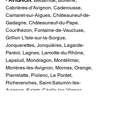
- 
AVIGNON
​, Bédarride, Bollène, 
Cabrières-d'Avignon, Caderousse, 
Camaret-sur-Aigues, Châteauneuf-de-
Gadagne, Châteauneuf-du-Pape, 
Courthézon, Fontaine-de-Vaucluse, 
Grillon L'Isle-sur-la-Sorgue, 
Jonquerettes, Jonquières, Lagarde-
Paréol, Lagnes, Lamotte-du-Rhône, 
Lapalud, Mondragon, Montélimar, 
Morières-lès-Avignon, Mornas, Orange, 
Pierrelatte, Piolenc, Le Pontet, 
Richerenches, Saint-Saturnin-lès-
Avignon, Sainte-Cécile-les-Vignes, 
Saumane-de-Vaucluse, Sérignan-du-
Comtat, Sorgues, Le Thor, Travaillan, 
Uchaux, Valréas, Vedène, Violès, Visan