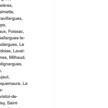
sières, 
almette, 
avillargues, 
ps, 
ux, Foissac, 
allargues-le-
udargues, Le 
doise, Laval-
nes, Milhaud, 
tignargues, 
, 
jaut, 
oquemaure, La 
e-
istol-de-
sy, Saint-