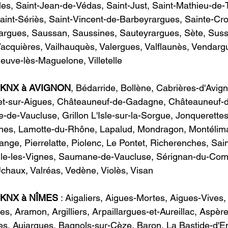
es, Saint-Jean-de-Védas, Saint-Just, Saint-Mathieu-de-Tr
int-Sériès, Saint-Vincent-de-Barbeyrargues, Sainte-Cro
rargues, Saussan, Saussines, Sauteyrargues, Sète, Suss
Vacquières, Vailhauquès, Valergues, Valflaunès, Vendarg
uve-lès-Maguelone, Villetelle                        
e KNX à AVIGNON
​, Bédarride, Bollène, Cabrières-d'Avign
t-sur-Aigues, Châteauneuf-de-Gadagne, Châteauneuf-d
-de-Vaucluse, Grillon L'Isle-sur-la-Sorgue, Jonquerettes
nes, Lamotte-du-Rhône, Lapalud, Mondragon, Montélimar
nge, Pierrelatte, Piolenc, Le Pontet, Richerenches, Sain
ile-les-Vignes, Saumane-de-Vaucluse, Sérignan-du-Comt
haux, Valréas, Vedène, Violès, Visan                         
e KNX à NÎMES
 : 
Aigaliers, Aigues-Mortes, Aigues-Vives,
s, Aramon, Argilliers, Arpaillargues-et-Aureillac, Aspère
s, Aujargues, Bagnols-sur-Cèze, Baron, La Bastide-d'En