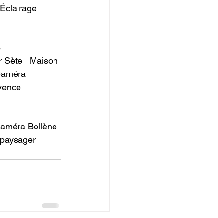
Éclairage 
 
Sète ​  Maison 
Caméra 
vence 
Caméra Bollène 
 paysager 