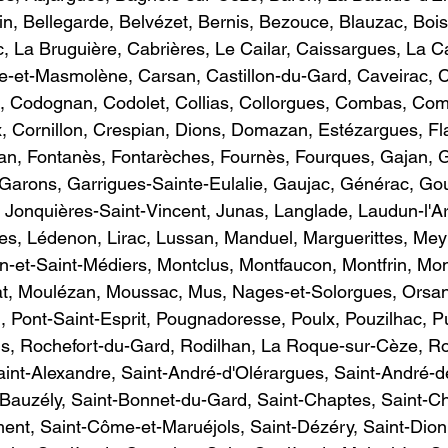
n, Bellegarde, Belvézet, Bernis, Bezouce, Blauzac, Bois
c, La Bruguière, Cabrières, Le Cailar, Caissargues, La C
e-et-Masmolène, Carsan, Castillon-du-Gard, Caveirac, C
, Codognan, Codolet, Collias, Collorgues, Combas, Com
 Cornillon, Crespian, Dions, Domazan, Estézargues, Fla
an, Fontanès, Fontarèches, Fournès, Fourques, Gajan, G
Garons, Garrigues-Sainte-Eulalie, Gaujac, Générac, Go
, Jonquières-Saint-Vincent, Junas, Langlade, Laudun-l'Ar
s, Lédenon, Lirac, Lussan, Manduel, Marguerittes, Mey
-et-Saint-Médiers, Montclus, Montfaucon, Montfrin, Mon
t, Moulézan, Moussac, Mus, Nages-et-Solorgues, Orsan
, Pont-Saint-Esprit, Pougnadoresse, Poulx, Pouzilhac, Pu
, Rochefort-du-Gard, Rodilhan, La Roque-sur-Cèze, R
int-Alexandre, Saint-André-d'Olérargues, Saint-André-d
Bauzély, Saint-Bonnet-du-Gard, Saint-Chaptes, Saint-Chr
ent, Saint-Côme-et-Maruéjols, Saint-Dézéry, Saint-Dioni