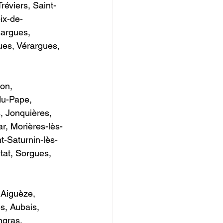
éviers, Saint-
ix-de-
argues, 
ues, Vérargues, 
on, 
u-Pape, 
, Jonquières, 
, Morières-lès-
t-Saturnin-lès-
at, Sorgues, 
 Aiguèze, 
s, Aubais, 
gras, 