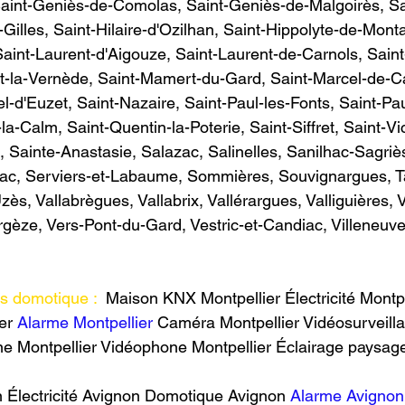
Saint-Geniès-de-Comolas, Saint-Geniès-de-Malgoirès, Sa
Gilles, Saint-Hilaire-d'Ozilhan, Saint-Hippolyte-de-Monta
Saint-Laurent-d'Aigouze, Saint-Laurent-de-Carnols, Sain
t-la-Vernède, Saint-Mamert-du-Gard, Saint-Marcel-de-Car
l-d'Euzet, Saint-Nazaire, Saint-Paul-les-Fonts, Saint-Pa
a-Calm, Saint-Quentin-la-Poterie, Saint-Siffret, Saint-Vi
, Sainte-Anastasie, Salazac, Salinelles, Sanilhac-Sagriè
ac, Serviers-et-Labaume, Sommières, Souvignargues, Ta
s, Vallabrègues, Vallabrix, Vallérargues, Valliguières, 
ergèze, Vers-Pont-du-Gard, Vestric-et-Candiac, Villeneuve
s domotique :
  Maison KNX Montpellier Électricité Montpe
er 
Alarme Montpellier
 Caméra Montpellier Vidéosurveill
ne Montpellier Vidéophone Montpellier Éclairage paysager 
Électricité Avignon Domotique Avignon 
Alarme Avignon