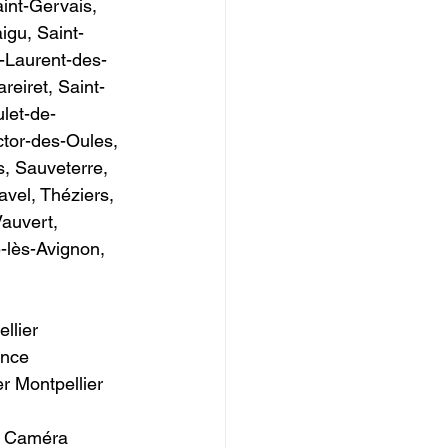
int-Gervais, 
igu, Saint-
t-Laurent-des-
eiret, Saint-
ulet-de-
ctor-des-Oules, 
s, Sauveterre, 
vel, Théziers, 
Vauvert, 
-lès-Avignon, 
llier 
ance 
Montpellier ​  
 Caméra 