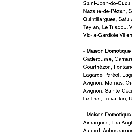
Saint-Jean-de-Cucull
Nazaire-de-Pézan, Sa
Quintillargues, Satu
Teyran, Le Triadou, 
Vic-la-Gardiole Villene
- 
Maison Domotiqu
Caderousse, Camare
Courthézon, Fontaine
Lagarde-Paréol, Lag
Avignon, Mornas, Ora
Avignon, Sainte-Céc
Le Thor, Travaillan, Uc
-
 Maison Domotiqu
Aimargues, Les Angle
Aubord, Aubussargue