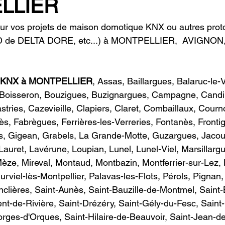
LLIER
ur vos projets de maison domotique KNX ou autres proto
 de DELTA DORE, etc...) à MONTPELLIER,  AVIGNON
e KNX à MONTPELLIER
, Assas, Baillargues, Balaruc-le-
, Boisseron, Bouzigues, Buzignargues, Campagne, Candil
stries, Cazevieille, Clapiers, Claret, Combaillaux, Courn
ès, Fabrègues, Ferrières-les-Verreries, Fontanès, Fronti
s, Gigean, Grabels, La Grande-Motte, Guzargues, Jacou,
Lauret, Lavérune, Loupian, Lunel, Lunel-Viel, Marsillarg
èze, Mireval, Montaud, Montbazin, Montferrier-sur-Lez, M
rviel-lès-Montpellier, Palavas-les-Flots, Pérols, Pignan
nclières, Saint-Aunès, Saint-Bauzille-de-Montmel, Saint-
ent-de-Rivière, Saint-Drézéry, Saint-Gély-du-Fesc, Sain
ges-d'Orques, Saint-Hilaire-de-Beauvoir, Saint-Jean-de