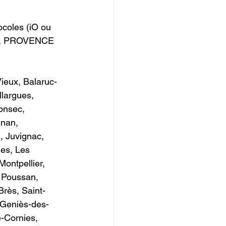
coles (iO ou 
, PROVENCE   
Vieux, Balaruc-
largues, 
onsec, 
gnan, 
 Juvignac, 
ues, Les 
ontpellier, 
, Poussan, 
Brès, Saint-
t-Geniès-des-
-Cornies, 