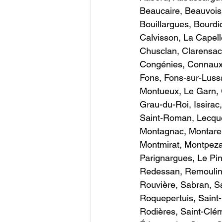
Beaucaire, Beauvoisi
Bouillargues, Bourdi
Calvisson, La Capell
Chusclan, Clarensac
Congénies, Connaux,
Fons, Fons-sur-Luss
Montueux, Le Garn, 
Grau-du-Roi, Issirac
Saint-Roman, Lecque
Montagnac, Montaren
Montmirat, Montpeza
Parignargues, Le Pin
Redessan, Remoulins
Rouvière, Sabran, Sa
Roquepertuis, Saint-
Rodières, Saint-Clém