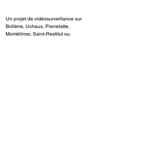
Un projet de vidéosurveillance sur 
Bollène, Uchaux, Pierrelatte, 
Montélimar, Saint-Restitut ou 
Montpellier et ses environs
Voir tout
Posts récents