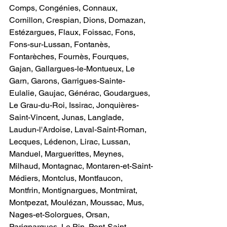
Comps, Congénies, Connaux, 
Cornillon, Crespian, Dions, Domazan, 
Estézargues, Flaux, Foissac, Fons, 
Fons-sur-Lussan, Fontanès, 
Fontarèches, Fournès, Fourques, 
Gajan, Gallargues-le-Montueux, Le 
Garn, Garons, Garrigues-Sainte-
Eulalie, Gaujac, Générac, Goudargues, 
Le Grau-du-Roi, Issirac, Jonquières-
Saint-Vincent, Junas, Langlade, 
Laudun-l'Ardoise, Laval-Saint-Roman, 
Lecques, Lédenon, Lirac, Lussan, 
Manduel, Marguerittes, Meynes, 
Milhaud, Montagnac, Montaren-et-Saint-
Médiers, Montclus, Montfaucon, 
Montfrin, Montignargues, Montmirat, 
Montpezat, Moulézan, Moussac, Mus, 
Nages-et-Solorgues, Orsan, 
Parignargues, Le Pin, Pont-Saint-