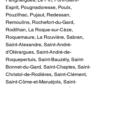
Esprit, Pougnadoresse, Poulx, 
Pouzilhac, Pujaut, Redessan, 
Remoulins, Rochefort-du-Gard, 
Rodilhan, La Roque-sur-Cèze, 
Roquemaure, La Rouvière, Sabran, 
Saint-Alexandre, Saint-André-
d'Olérargues, Saint-André-de-
Roquepertuis, Saint-Bauzély, Saint-
Bonnet-du-Gard, Saint-Chaptes, Saint-
Christol-de-Rodières, Saint-Clément, 
Saint-Côme-et-Maruéjols, Saint-
Dézéry, Saint-Dionisy, Saint-Étienne-
des-Sorts, Saint-Geniès-de-Comolas, 
Saint-Geniès-de-Malgoirès, Saint-
Gervais, Saint-Gervasy, Saint-Gilles, 
Saint-Hilaire-d'Ozilhan, Saint-Hippolyte-
de-Montaigu, Saint-Julien-de-Peyrolas, 
Saint-Laurent-d'Aigouze, Saint-Laurent-