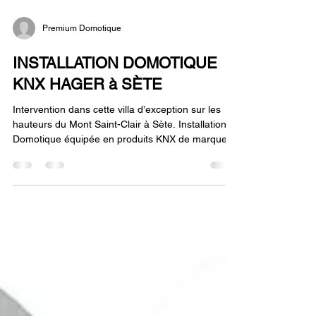
Premium Domotique
INSTALLATION DOMOTIQUE
KNX HAGER à SÈTE
Intervention dans cette villa d’exception sur les
hauteurs du Mont Saint-Clair à Sète. Installation
Domotique équipée en produits KNX de marque
HAGER (1 des 500 fabricants de produits KNX).
Les produits siglés KNX sont interopérables.
L’interopérabilité est la capacité que possède un
produit ou un système, dont les interfaces sont
intégralement connues, à fonctionner avec
d’autres produits ou systèmes existants ou futurs
et ce sans restriction d’accès ou de mise en
œuvre et d