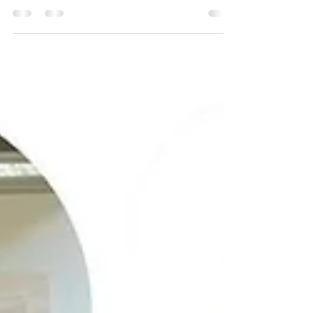
Intervention sur cette installation Domotique KNX
équipée en produits KNX de marque HDL (1 des
500 fabricants de produits KNX). Les produits
siglés KNX sont interopérables. L’interopérabilité
est la capacité que possède un produit ou un
système, dont les interfaces sont intégralement
connues, à fonctionner avec d’autres produits ou
systèmes existants ou futurs et ce sans restriction
d’accès ou de mise en œuvre et donc de mixer les
différentes marques / fabricants. @knxassocia