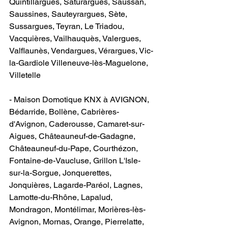
Quintillargues, Saturargues, Saussan, 
Saussines, Sauteyrargues, Sète, 
Sussargues, Teyran, Le Triadou, 
Vacquières, Vailhauquès, Valergues, 
Valflaunès, Vendargues, Vérargues, Vic-
la-Gardiole Villeneuve-lès-Maguelone, 
Villetelle
- Maison Domotique KNX à AVIGNON​, 
Bédarride, Bollène, Cabrières-
d'Avignon, Caderousse, Camaret-sur-
Aigues, Châteauneuf-de-Gadagne, 
Châteauneuf-du-Pape, Courthézon, 
Fontaine-de-Vaucluse, Grillon L'Isle-
sur-la-Sorgue, Jonquerettes, 
Jonquières, Lagarde-Paréol, Lagnes, 
Lamotte-du-Rhône, Lapalud, 
Mondragon, Montélimar, Morières-lès-
Avignon, Mornas, Orange, Pierrelatte, 