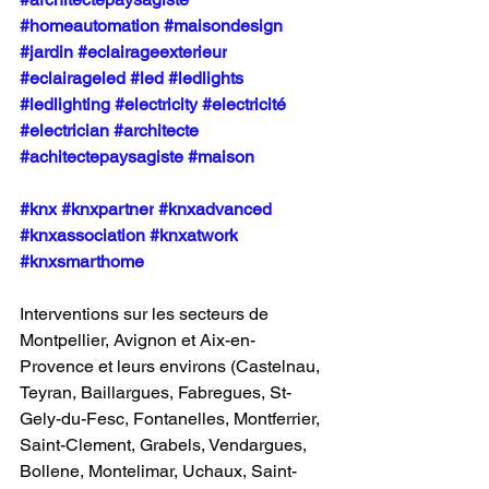
#homeautomation
#maisondesign
#jardin
#eclairageexterieur
#eclairageled
#led
#ledlights
#ledlighting
#electricity
#electricité
#electrician
#architecte
#achitectepaysagiste
#maison
#knx
#knxpartner
#knxadvanced
#knxassociation
#knxatwork
#knxsmarthome
Interventions sur les secteurs de 
Montpellier, Avignon et Aix-en-
Provence et leurs environs (Castelnau, 
Teyran, Baillargues, Fabregues, St-
Gely-du-Fesc, Fontanelles, Montferrier, 
Saint-Clement, Grabels, Vendargues, 
Bollene, Montelimar, Uchaux, Saint-