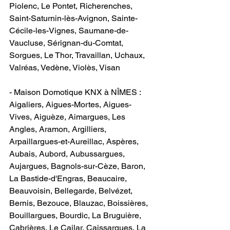
Piolenc, Le Pontet, Richerenches, 
Saint-Saturnin-lès-Avignon, Sainte-
Cécile-les-Vignes, Saumane-de-
Vaucluse, Sérignan-du-Comtat, 
Sorgues, Le Thor, Travaillan, Uchaux, 
Valréas, Vedène, Violès, Visan
- Maison Domotique KNX à NÎMES : ​
Aigaliers, Aigues-Mortes, Aigues-
Vives, Aiguèze, Aimargues, Les 
Angles, Aramon, Argilliers, 
Arpaillargues-et-Aureillac, Aspères, 
Aubais, Aubord, Aubussargues, 
Aujargues, Bagnols-sur-Cèze, Baron, 
La Bastide-d'Engras, Beaucaire, 
Beauvoisin, Bellegarde, Belvézet, 
Bernis, Bezouce, Blauzac, Boissières, 
Bouillargues, Bourdic, La Bruguière, 
Cabrières, Le Cailar, Caissargues, La 