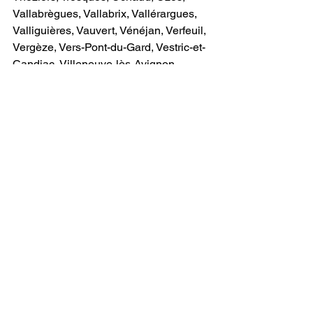
Vallabrègues, Vallabrix, Vallérargues, 
Valliguières, Vauvert, Vénéjan, Verfeuil, 
Vergèze, Vers-Pont-du-Gard, Vestric-et-
Candiac, Villeneuve-lès-Avignon, 
Villevieille
Exemples de services domotique :
Maison connectée à Montpellier 
Maison KNX Montpellier Électricité 
Montpellier Domotique Montpellier 
Alarme Montpellier Caméra Montpellier 
Vidéosurveillance Montpellier 
Interphone Montpellier Vidéophone 
Montpellier Éclairage paysager 
Montpellier ​
Maison connectée à Avignon Maison 