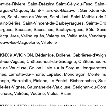
ent-de-Rivière, Saint-Drézéry, Saint-Gély-du-Fesc, Sain
ges-d'Orques, Saint-Hilaire-de-Beauvoir, Saint-Jean-de
es, Saint-Jean-de-Védas, Saint-Just, Saint-Mathieu-de-Tr
int-Sériès, Saint-Vincent-de-Barbeyrargues, Sainte-Cro
rargues, Saussan, Saussines, Sauteyrargues, Sète, Suss
Vacquières, Vailhauquès, Valergues, Valflaunès, Vendarg
e-lès-Maguelone, Villetelle                                          
KNX à AVIGNON​, Bédarride, Bollène, Cabrières-d'Avign
t-sur-Aigues, Châteauneuf-de-Gadagne, Châteauneuf-d
-de-Vaucluse, Grillon L'Isle-sur-la-Sorgue, Jonquerettes
nes, Lamotte-du-Rhône, Lapalud, Mondragon, Montélimar
nge, Pierrelatte, Piolenc, Le Pontet, Richerenches, Sain
ile-les-Vignes, Saumane-de-Vaucluse, Sérignan-du-Comt
ux, Valréas, Vedène, Violès, Visan                                 