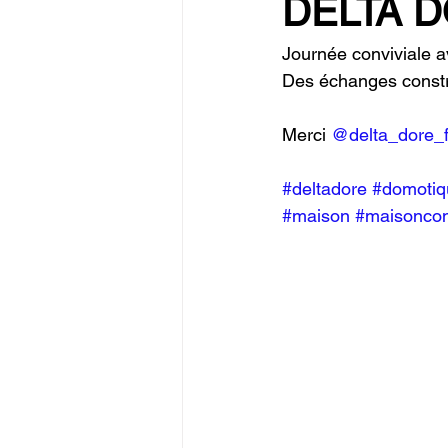
DELTA 
Journée conviviale a
Des échanges constr
Merci 
@delta_dore_
#deltadore
#domotiq
#maison
#maisonco