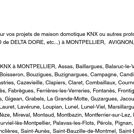
ur vos projets de maison domotique KNX ou autres proto
 de DELTA DORE, etc...) à MONTPELLIER,  AVIGNO
KNX à MONTPELLIER, Assas, Baillargues, Balaruc-le-V
, Boisseron, Bouzigues, Buzignargues, Campagne, Candil
stries, Cazevieille, Clapiers, Claret, Combaillaux, Courn
ès, Fabrègues, Ferrières-les-Verreries, Fontanès, Fronti
s, Gigean, Grabels, La Grande-Motte, Guzargues, Jacou,
Lauret, Lavérune, Loupian, Lunel, Lunel-Viel, Marsillarg
èze, Mireval, Montaud, Montbazin, Montferrier-sur-Lez, M
rviel-lès-Montpellier, Palavas-les-Flots, Pérols, Pignan
nclières, Saint-Aunès, Saint-Bauzille-de-Montmel, Saint-