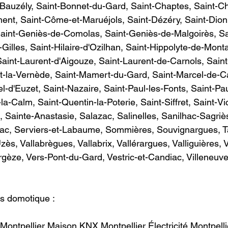
Bauzély, Saint-Bonnet-du-Gard, Saint-Chaptes, Saint-Chr
ent, Saint-Côme-et-Maruéjols, Saint-Dézéry, Saint-Dioni
Saint-Geniès-de-Comolas, Saint-Geniès-de-Malgoirès, Sa
Gilles, Saint-Hilaire-d'Ozilhan, Saint-Hippolyte-de-Monta
Saint-Laurent-d'Aigouze, Saint-Laurent-de-Carnols, Sain
t-la-Vernède, Saint-Mamert-du-Gard, Saint-Marcel-de-Car
l-d'Euzet, Saint-Nazaire, Saint-Paul-les-Fonts, Saint-Pa
a-Calm, Saint-Quentin-la-Poterie, Saint-Siffret, Saint-Vi
, Sainte-Anastasie, Salazac, Salinelles, Sanilhac-Sagriè
ac, Serviers-et-Labaume, Sommières, Souvignargues, Ta
s, Vallabrègues, Vallabrix, Vallérargues, Valliguières, 
ergèze, Vers-Pont-du-Gard, Vestric-et-Candiac, Villeneuve
  
motique :                         
ontpellier Maison KNX Montpellier Électricité Montpell