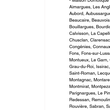
- Maison Domotique 
Aimargues, Les Angle
Aubord, Aubussargue
Beaucaire, Beauvoisi
Bouillargues, Bourdi
Calvisson, La Capell
Chusclan, Clarensac
Congénies, Connaux,
Fons, Fons-sur-Luss
Montueux, Le Garn, 
Grau-du-Roi, Issirac
Saint-Roman, Lecque
Montagnac, Montaren
Montmirat, Montpeza
Parignargues, Le Pin
Redessan, Remoulins
Rouvière, Sabran, Sa