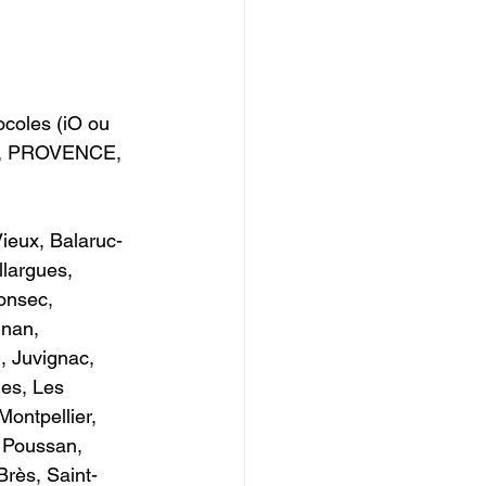
coles (iO ou 
N, PROVENCE, 
ieux, Balaruc-
largues, 
onsec, 
gnan, 
 Juvignac, 
ues, Les 
ontpellier, 
, Poussan, 
Brès, Saint-