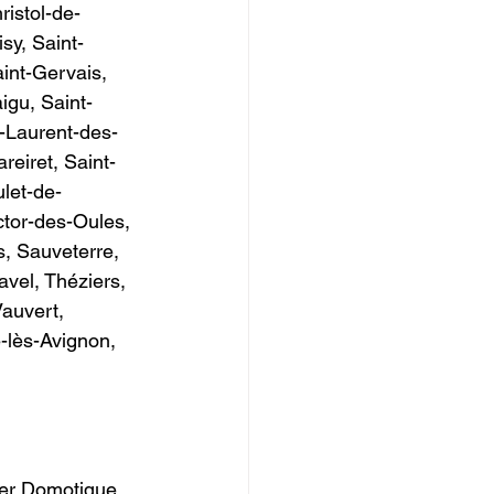
istol-de-
sy, Saint-
int-Gervais, 
igu, Saint-
t-Laurent-des-
eiret, Saint-
ulet-de-
ctor-des-Oules, 
s, Sauveterre, 
vel, Théziers, 
Vauvert, 
-lès-Avignon, 
ier Domotique 