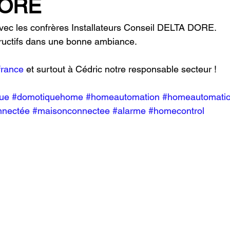
DORE
vec les confrères Installateurs Conseil DELTA DORE.
uctifs dans une bonne ambiance. 
france
 et surtout à Cédric notre responsable secteur !
ue
#domotiquehome
#homeautomation
#homeautomati
nnectée
#maisonconnectee
#alarme
#homecontrol