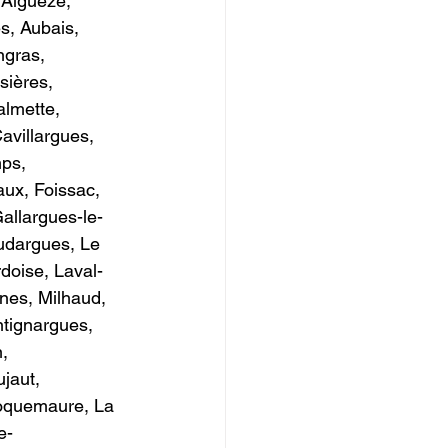
 Aiguèze, 
s, Aubais, 
gras, 
sières, 
almette, 
avillargues, 
ps, 
ux, Foissac, 
allargues-le-
udargues, Le 
doise, Laval-
nes, Milhaud, 
tignargues, 
, 
jaut, 
oquemaure, La 
e-