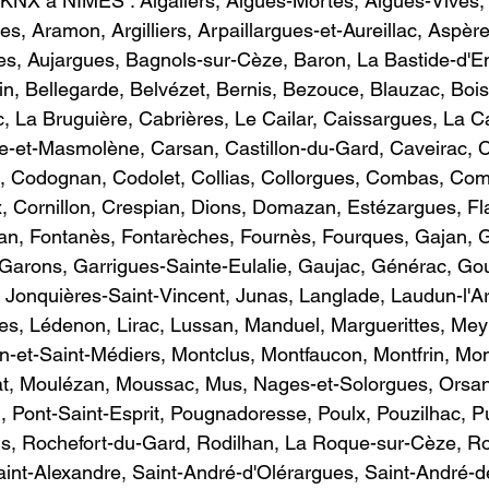
KNX à NÎMES : ​Aigaliers, Aigues-Mortes, Aigues-Vives,
s, Aramon, Argilliers, Arpaillargues-et-Aureillac, Aspère
s, Aujargues, Bagnols-sur-Cèze, Baron, La Bastide-d'En
n, Bellegarde, Belvézet, Bernis, Bezouce, Blauzac, Bois
c, La Bruguière, Cabrières, Le Cailar, Caissargues, La C
e-et-Masmolène, Carsan, Castillon-du-Gard, Caveirac, C
, Codognan, Codolet, Collias, Collorgues, Combas, Com
 Cornillon, Crespian, Dions, Domazan, Estézargues, Fla
an, Fontanès, Fontarèches, Fournès, Fourques, Gajan, G
Garons, Garrigues-Sainte-Eulalie, Gaujac, Générac, Go
, Jonquières-Saint-Vincent, Junas, Langlade, Laudun-l'Ar
s, Lédenon, Lirac, Lussan, Manduel, Marguerittes, Mey
-et-Saint-Médiers, Montclus, Montfaucon, Montfrin, Mon
t, Moulézan, Moussac, Mus, Nages-et-Solorgues, Orsan
, Pont-Saint-Esprit, Pougnadoresse, Poulx, Pouzilhac, Pu
, Rochefort-du-Gard, Rodilhan, La Roque-sur-Cèze, R
int-Alexandre, Saint-André-d'Olérargues, Saint-André-d