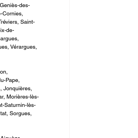
t-Geniès-des-
-Cornies, 
éviers, Saint-
ix-de-
argues, 
ues, Vérargues, 
     
on, 
u-Pape, 
, Jonquières, 
, Morières-lès-
t-Saturnin-lès-
at, Sorgues, 
             