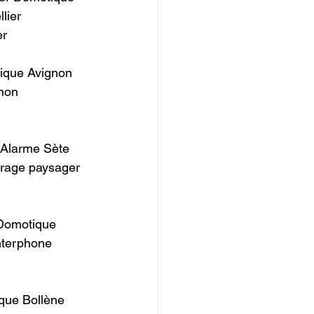
lier 
              
ique Avignon 
non 
 Alarme Sète 
rage paysager 
Domotique 
nterphone 