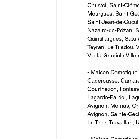
Christol, Saint-Clém
Mourgues, Saint-Geor
Saint-Jean-de-Cucull
Nazaire-de-Pézan, Sa
Quintillargues, Satu
Teyran, Le Triadou, 
Vic-la-Gardiole Villeneuv
- Maison Domotique 
Caderousse, Camare
Courthézon, Fontaine
Lagarde-Paréol, Lag
Avignon, Mornas, Ora
Avignon, Sainte-Céc
Le Thor, Travaillan, Ucha