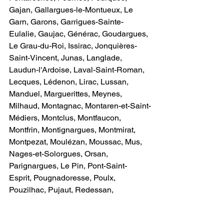
Gajan, Gallargues-le-Montueux, Le 
Garn, Garons, Garrigues-Sainte-
Eulalie, Gaujac, Générac, Goudargues, 
Le Grau-du-Roi, Issirac, Jonquières-
Saint-Vincent, Junas, Langlade, 
Laudun-l'Ardoise, Laval-Saint-Roman, 
Lecques, Lédenon, Lirac, Lussan, 
Manduel, Marguerittes, Meynes, 
Milhaud, Montagnac, Montaren-et-Saint-
Médiers, Montclus, Montfaucon, 
Montfrin, Montignargues, Montmirat, 
Montpezat, Moulézan, Moussac, Mus, 
Nages-et-Solorgues, Orsan, 
Parignargues, Le Pin, Pont-Saint-
Esprit, Pougnadoresse, Poulx, 
Pouzilhac, Pujaut, Redessan, 
Remoulins, Rochefort-du-Gard, 
Rodilhan, La Roque-sur-Cèze, 