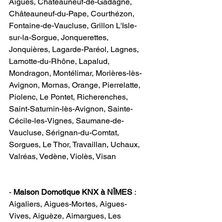
Aigues, Châteauneuf-de-Gadagne, 
Châteauneuf-du-Pape, Courthézon, 
Fontaine-de-Vaucluse, Grillon L'Isle-
sur-la-Sorgue, Jonquerettes, 
Jonquières, Lagarde-Paréol, Lagnes, 
Lamotte-du-Rhône, Lapalud, 
Mondragon, Montélimar, Morières-lès-
Avignon, Mornas, Orange, Pierrelatte, 
Piolenc, Le Pontet, Richerenches, 
Saint-Saturnin-lès-Avignon, Sainte-
Cécile-les-Vignes, Saumane-de-
Vaucluse, Sérignan-du-Comtat, 
Sorgues, Le Thor, Travaillan, Uchaux, 
Valréas, Vedène, Violès, Visan                 
-
 Maison Domotique KNX à NÎMES
 : 
Aigaliers, Aigues-Mortes, Aigues-
Vives, Aiguèze, Aimargues, Les 