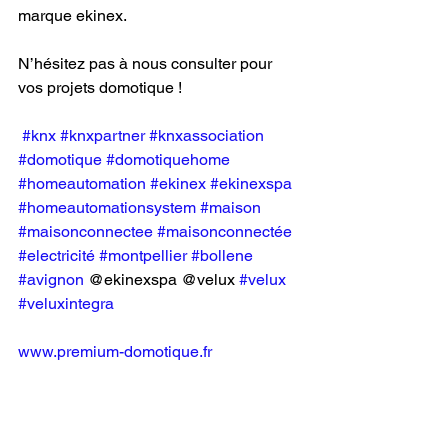
marque ekinex.
N’hésitez pas à nous consulter pour 
vos projets domotique !
#knx
#knxpartner
#knxassociation
#domotique
#domotiquehome
#homeautomation
#ekinex
#ekinexspa
#homeautomationsystem
#maison
#maisonconnectee
#maisonconnectée
#electricité
#montpellier
#bollene
#avignon
 @ekinexspa @velux 
#velux
#veluxintegra
www.premium-domotique.fr