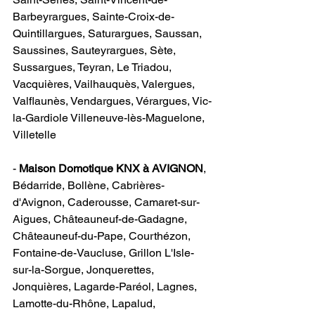
Barbeyrargues, Sainte-Croix-de-
Quintillargues, Saturargues, Saussan, 
Saussines, Sauteyrargues, Sète, 
Sussargues, Teyran, Le Triadou, 
Vacquières, Vailhauquès, Valergues, 
Valflaunès, Vendargues, Vérargues, Vic-
la-Gardiole Villeneuve-lès-Maguelone, 
Villetelle                            
- 
Maison Domotique KNX à AVIGNON
​, 
Bédarride, Bollène, Cabrières-
d'Avignon, Caderousse, Camaret-sur-
Aigues, Châteauneuf-de-Gadagne, 
Châteauneuf-du-Pape, Courthézon, 
Fontaine-de-Vaucluse, Grillon L'Isle-
sur-la-Sorgue, Jonquerettes, 
Jonquières, Lagarde-Paréol, Lagnes, 
Lamotte-du-Rhône, Lapalud, 