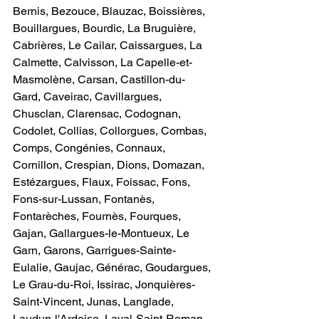
Bernis, Bezouce, Blauzac, Boissières, 
Bouillargues, Bourdic, La Bruguière, 
Cabrières, Le Cailar, Caissargues, La 
Calmette, Calvisson, La Capelle-et-
Masmolène, Carsan, Castillon-du-
Gard, Caveirac, Cavillargues, 
Chusclan, Clarensac, Codognan, 
Codolet, Collias, Collorgues, Combas, 
Comps, Congénies, Connaux, 
Cornillon, Crespian, Dions, Domazan, 
Estézargues, Flaux, Foissac, Fons, 
Fons-sur-Lussan, Fontanès, 
Fontarèches, Fournès, Fourques, 
Gajan, Gallargues-le-Montueux, Le 
Garn, Garons, Garrigues-Sainte-
Eulalie, Gaujac, Générac, Goudargues, 
Le Grau-du-Roi, Issirac, Jonquières-
Saint-Vincent, Junas, Langlade, 
Laudun-l'Ardoise, Laval-Saint-Roman, 