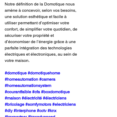
Notre définition de la Domotique nous 
amène à concevoir, selon vos besoins, 
une solution esthétique et facile à 
utiliser permettant d’optimiser votre 
confort, de simplifier votre quotidien, de 
sécuriser votre propriété et 
d’économiser de l’énergie grâce à une 
parfaite intégration des technologies 
électriques et électroniques, au sein de 
votre maison.
#domotique
#domotiquehome
#homeautomation
#camera
#homeautomationsystem
#courantfaible
#cfa
#boxdomotique
#maison
#électricité
#électriciens
#bricolage
#somfymotors
#electriciens
#diy
#interphone
#cctv
#knx
#knxpartner
#knxadvanced