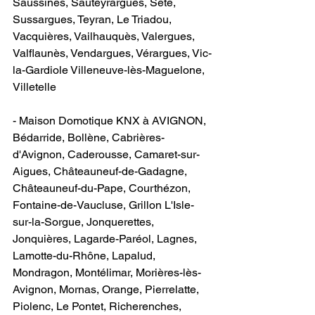
Saussines, Sauteyrargues, Sète, 
Sussargues, Teyran, Le Triadou, 
Vacquières, Vailhauquès, Valergues, 
Valflaunès, Vendargues, Vérargues, Vic-
la-Gardiole Villeneuve-lès-Maguelone, 
Villetelle
- Maison Domotique KNX à AVIGNON​, 
Bédarride, Bollène, Cabrières-
d'Avignon, Caderousse, Camaret-sur-
Aigues, Châteauneuf-de-Gadagne, 
Châteauneuf-du-Pape, Courthézon, 
Fontaine-de-Vaucluse, Grillon L'Isle-
sur-la-Sorgue, Jonquerettes, 
Jonquières, Lagarde-Paréol, Lagnes, 
Lamotte-du-Rhône, Lapalud, 
Mondragon, Montélimar, Morières-lès-
Avignon, Mornas, Orange, Pierrelatte, 
Piolenc, Le Pontet, Richerenches, 