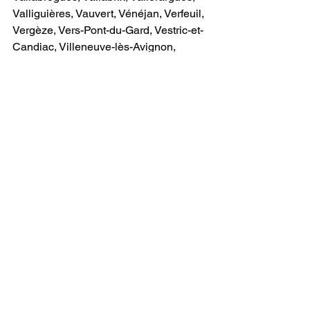
Valliguières, Vauvert, Vénéjan, Verfeuil, 
Vergèze, Vers-Pont-du-Gard, Vestric-et-
Candiac, Villeneuve-lès-Avignon, 
Villevieille
Exemples de services domotique :
Maison connectée à Montpellier 
Maison KNX Montpellier Électricité 
Montpellier Domotique Montpellier 
Alarme Montpellier Caméra Montpellier 
Vidéosurveillance Montpellier 
Interphone Montpellier Vidéophone 
Montpellier Éclairage paysager 
Montpellier ​
Maison connectée à Avignon Maison 
KNX Avignon Électricité Avignon 