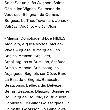
Saint-Saturnin-lès-Avignon, Sainte-
Cécile-les-Vignes, Saumane-de-
Vaucluse, Sérignan-du-Comtat, 
Sorgues, Le Thor, Travaillan, Uchaux, 
Valréas, Vedène, Violès, Visan
- Maison Domotique KNX à NÎMES : ​
Aigaliers, Aigues-Mortes, Aigues-
Vives, Aiguèze, Aimargues, Les 
Angles, Aramon, Argilliers, 
Arpaillargues-et-Aureillac, Aspères, 
Aubais, Aubord, Aubussargues, 
Aujargues, Bagnols-sur-Cèze, Baron, 
La Bastide-d'Engras, Beaucaire, 
Beauvoisin, Bellegarde, Belvézet, 
Bernis, Bezouce, Blauzac, Boissières, 
Bouillargues, Bourdic, La Bruguière, 
Cabrières, Le Cailar, Caissargues, La 
Calmette, Calvisson, La Capelle-et-