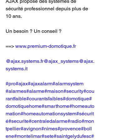
AJAX propose des systèmes de 
sécurité professionnel depuis plus de 
10 ans.
Un besoin ? Un conseil ?
==> 
www.premium-domotique.fr
@ajax.systems.fr
@ajax_systems
@ajax.
systems.it
#pro
#ajax
#ajaxalarm
#alarmsystem
#alarmes
#alarme
#maison
#security
#cou
rantfaible
#courantsfaibles
#domotique
#
domotiquehome
#smarthome
#homeauto
mation
#homeautomationsystem
#sécurit
é
#securite
#centraledalarme
#radio
#mon
tpellier
#avignon
#nimes
#provence
#boll
ene
#montelimar
#sete
#saintgelydufesc
#