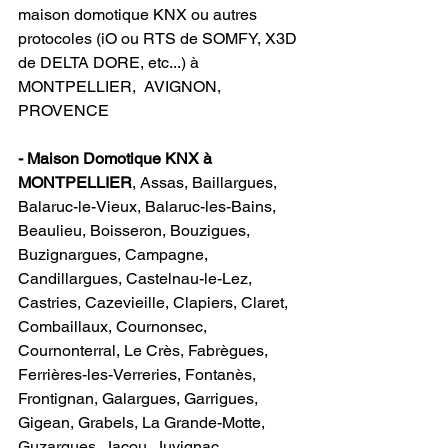
maison domotique KNX ou autres 
protocoles (iO ou RTS de SOMFY, X3D 
de DELTA DORE, etc...) à 
MONTPELLIER,  AVIGNON, 
PROVENCE                                
- Maison Domotique KNX à 
MONTPELLIER
, Assas, Baillargues, 
Balaruc-le-Vieux, Balaruc-les-Bains, 
Beaulieu, Boisseron, Bouzigues, 
Buzignargues, Campagne, 
Candillargues, Castelnau-le-Lez, 
Castries, Cazevieille, Clapiers, Claret, 
Combaillaux, Cournonsec, 
Cournonterral, Le Crès, Fabrègues, 
Ferrières-les-Verreries, Fontanès, 
Frontignan, Galargues, Garrigues, 
Gigean, Grabels, La Grande-Motte, 
Guzargues, Jacou, Juvignac, 