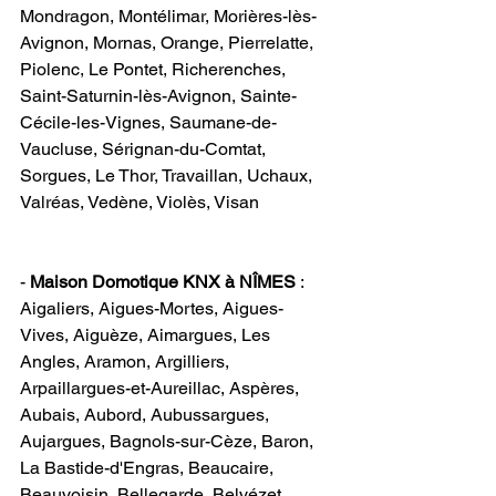
Mondragon, Montélimar, Morières-lès-
Avignon, Mornas, Orange, Pierrelatte, 
Piolenc, Le Pontet, Richerenches, 
Saint-Saturnin-lès-Avignon, Sainte-
Cécile-les-Vignes, Saumane-de-
Vaucluse, Sérignan-du-Comtat, 
Sorgues, Le Thor, Travaillan, Uchaux, 
Valréas, Vedène, Violès, Visan                 
-
 Maison Domotique KNX à NÎMES
 : 
Aigaliers, Aigues-Mortes, Aigues-
Vives, Aiguèze, Aimargues, Les 
Angles, Aramon, Argilliers, 
Arpaillargues-et-Aureillac, Aspères, 
Aubais, Aubord, Aubussargues, 
Aujargues, Bagnols-sur-Cèze, Baron, 
La Bastide-d'Engras, Beaucaire, 
Beauvoisin, Bellegarde, Belvézet, 