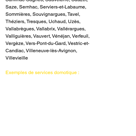
Saze, Sernhac, Serviers-et-Labaume, 
Sommières, Souvignargues, Tavel, 
Théziers, Tresques, Uchaud, Uzès, 
Vallabrègues, Vallabrix, Vallérargues, 
Valliguières, Vauvert, Vénéjan, Verfeuil, 
Vergèze, Vers-Pont-du-Gard, Vestric-et-
Candiac, Villeneuve-lès-Avignon, 
Villevieille                
Exemples de services domotique :
Maison connectée à Montpellier 
Maison KNX Montpellier Électricité 
Montpellier Domotique Montpellier 
Alarme Montpellier Caméra Montpellier 
Vidéosurveillance Montpellier 
Interphone Montpellier Vidéophone 