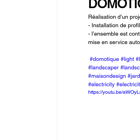
DOMOTI
Réalisation d’un proj
- Installation de pr
- l’ensemble est con
mise en service auto
#domotique
#light
#
#landscaper
#landsc
#maisondesign
#jard
#electricity
#electricit
https://youtu.be/aWO