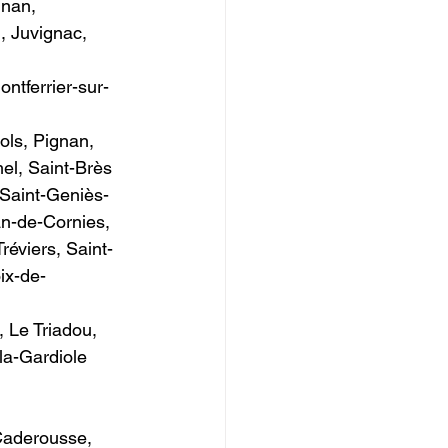
gnan, 
 Juvignac, 
ntferrier-sur-
ols, Pignan, 
el, Saint-Brès
 Saint-Geniès-
n-de-Cornies, 
éviers, Saint-
ix-de-
 Le Triadou, 
la-Gardiole
 Caderousse, 