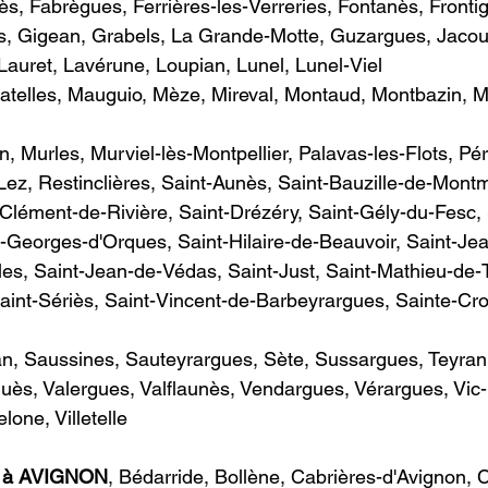
ès, Fabrègues, Ferrières-les-Verreries, Fontanès, Fronti
s, Gigean, Grabels, La Grande-Motte, Guzargues, Jacou,
Lauret, Lavérune, Loupian, Lunel, Lunel-Viel
atelles, Mauguio, Mèze, Mireval, Montaud, Montbazin, Mo
, Murles, Murviel-lès-Montpellier, Palavas-les-Flots, Pér
ez, Restinclières, Saint-Aunès, Saint-Bauzille-de-Montm
t-Clément-de-Rivière, Saint-Drézéry, Saint-Gély-du-Fesc,
Georges-d'Orques, Saint-Hilaire-de-Beauvoir, Saint-Jea
es, Saint-Jean-de-Védas, Saint-Just, Saint-Mathieu-de-Tr
int-Sériès, Saint-Vincent-de-Barbeyrargues, Sainte-Cro
n, Saussines, Sauteyrargues, Sète, Sussargues, Teyran,
uès, Valergues, Valflaunès, Vendargues, Vérargues, Vic-
one, Villetelle
e à AVIGNON
​, Bédarride, Bollène, Cabrières-d'Avignon,