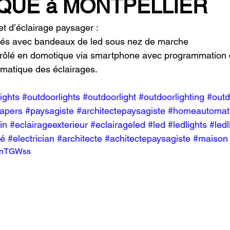
QUE à MONTPELLIER
et d’éclairage paysager :
ofilés avec bandeaux de led sous nez de marche
trôlé en domotique via smartphone avec programmation
matique des éclairages.
lights
#outdoorlights
#outdoorlight
#outdoorlighting
#outd
apers
#paysagiste
#architectepaysagiste
#homeautomat
in
#eclairageexterieur
#eclairageled
#led
#ledlights
#ledl
é
#electrician
#architecte
#achitectepaysagiste
#maison
yLnTGWss