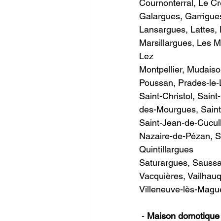
Cournonterral, Le Cr
Galargues, Garrigue
Lansargues, Lattes, 
Marsillargues, Les M
Lez
Montpellier, Mudaison
Poussan, Prades-le-L
Saint-Christol, Sain
des-Mourgues, Saint-
Saint-Jean-de-Cucull
Nazaire-de-Pézan, Sa
Quintillargues
Saturargues, Saussa
Vacquières, Vailhauq
Villeneuve-lès-Maguel
 - 
Maison domotiqu