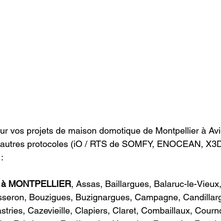
ur vos projets de maison domotique de Montpellier à Av
u autres protocoles (iO / RTS de SOMFY, ENOCEAN, X3
:  
ue à MONTPELLIER
, Assas, Baillargues, Balaruc-le-Vieux
isseron, Bouzigues, Buzignargues, Campagne, Candillar
stries, Cazevieille, Clapiers, Claret, Combaillaux, Courn