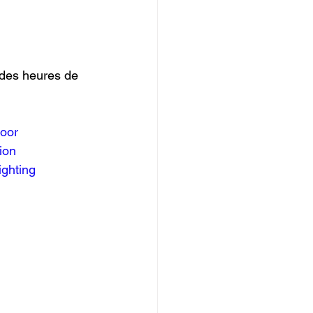
 des heures de 
oor
ion
ighting