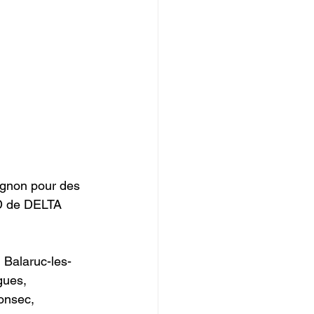
ignon pour des 
D de DELTA 
, Balaruc-les-
gues, 
onsec, 