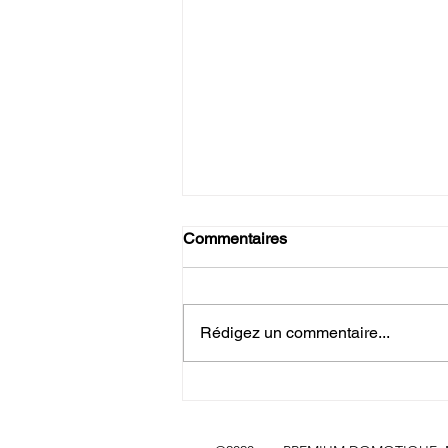
Commentaires
Rédigez un commentaire...
Votre sécurité n’a pas de prix,
mais elle n’a pas besoin
d’abonnement. 🛡️✨