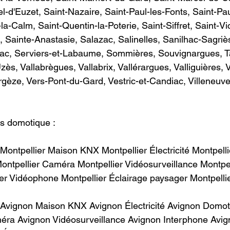
l-d'Euzet, Saint-Nazaire, Saint-Paul-les-Fonts, Saint-Pa
a-Calm, Saint-Quentin-la-Poterie, Saint-Siffret, Saint-Vi
, Sainte-Anastasie, Salazac, Salinelles, Sanilhac-Sagriè
ac, Serviers-et-Labaume, Sommières, Souvignargues, Ta
s, Vallabrègues, Vallabrix, Vallérargues, Valliguières, 
ergèze, Vers-Pont-du-Gard, Vestric-et-Candiac, Villeneuve
motique :                       
ontpellier Maison KNX Montpellier Électricité Montpell
ontpellier Caméra Montpellier Vidéosurveillance Montpel
r Vidéophone Montpellier Éclairage paysager Montpellier ​   
Avignon Maison KNX Avignon Électricité Avignon Domot
ra Avignon Vidéosurveillance Avignon Interphone Avig