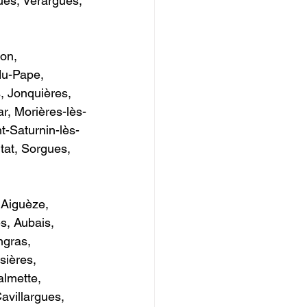
ues, Vérargues, 
   
on, 
u-Pape, 
, Jonquières, 
, Morières-lès-
t-Saturnin-lès-
at, Sorgues, 
               
 Aiguèze, 
s, Aubais, 
gras, 
sières, 
almette, 
avillargues, 