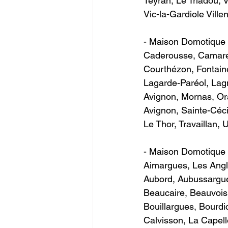
Teyran, Le Triadou, 
Vic-la-Gardiole Villeneuv
- Maison Domotique 
Caderousse, Camare
Courthézon, Fontaine
Lagarde-Paréol, Lag
Avignon, Mornas, Ora
Avignon, Sainte-Céc
Le Thor, Travaillan, Ucha
- Maison Domotique 
Aimargues, Les Angle
Aubord, Aubussargue
Beaucaire, Beauvoisi
Bouillargues, Bourdi
Calvisson, La Capell