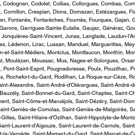
, Codognan, Codolet, Collias, Collorgues, Combas, Com
 Cornillon, Crespian, Dions, Domazan, Estézargues, Fla
an, Fontanès, Fontarèches, Fournès, Fourques, Gajan, G
Garons, Garrigues-Sainte-Eulalie, Gaujac, Générac, Go
, Jonquières-Saint-Vincent, Junas, Langlade, Laudun-l'Ar
s, Lédenon, Lirac, Lussan, Manduel, Marguerittes, Mey
-et-Saint-Médiers, Montclus, Montfaucon, Montfrin, Mon
t, Moulézan, Moussac, Mus, Nages-et-Solorgues, Orsan
, Pont-Saint-Esprit, Pougnadoresse, Poulx, Pouzilhac, Pu
, Rochefort-du-Gard, Rodilhan, La Roque-sur-Cèze, R
int-Alexandre, Saint-André-d'Olérargues, Saint-André-d
Bauzély, Saint-Bonnet-du-Gard, Saint-Chaptes, Saint-Chr
ent, Saint-Côme-et-Maruéjols, Saint-Dézéry, Saint-Dioni
Saint-Geniès-de-Comolas, Saint-Geniès-de-Malgoirès, Sa
Gilles, Saint-Hilaire-d'Ozilhan, Saint-Hippolyte-de-Monta
Saint-Laurent-d'Aigouze, Saint-Laurent-de-Carnols, Sain
t-la-Vernède, Saint-Mamert-du-Gard, Saint-Marcel-de-Car