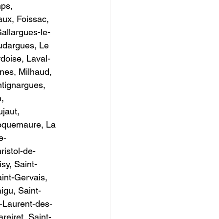
ps, 
ux, Foissac, 
allargues-le-
udargues, Le 
doise, Laval-
nes, Milhaud, 
tignargues, 
, 
jaut, 
oquemaure, La 
e-
istol-de-
sy, Saint-
int-Gervais, 
igu, Saint-
t-Laurent-des-
eiret, Saint-