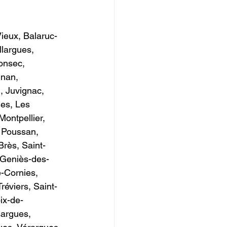
ieux, Balaruc-
largues, 
onsec, 
gnan, 
 Juvignac, 
ues, Les 
ontpellier, 
, Poussan, 
Brès, Saint-
t-Geniès-des-
-Cornies, 
éviers, Saint-
ix-de-
argues, 