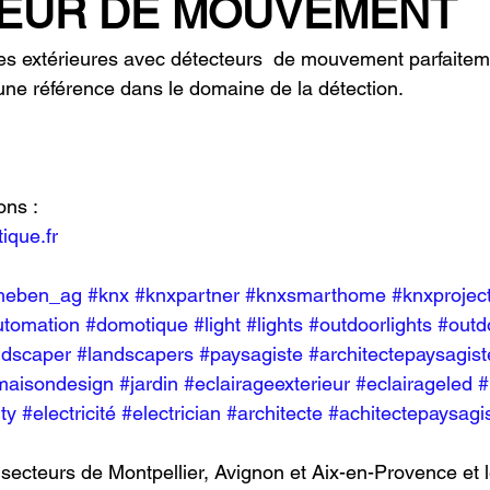
EUR DE MOUVEMENT
ques extérieures avec détecteurs  de mouvement parfaitem
ne référence dans le domaine de la détection.
ons :
que.fr
heben_ag
#knx
#knxpartner
#knxsmarthome
#knxprojec
utomation
#domotique
#light
#lights
#outdoorlights
#outdo
ndscaper
#landscapers
#paysagiste
#architectepaysagist
maisondesign
#jardin
#eclairageexterieur
#eclairageled
#
ity
#electricité
#electrician
#architecte
#achitectepaysagi
 secteurs de Montpellier, Avignon et Aix-en-Provence et 