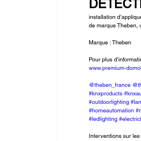
DÉTECT
installation d’appli
de marque Theben, u
Marque : Theben
Pour plus d’informati
www.premium-domoti
@theben_france
@t
#knxproducts
#knxa
#outdoorlighting
#la
#homeautomation
#
#ledlighting
#electric
Interventions sur les