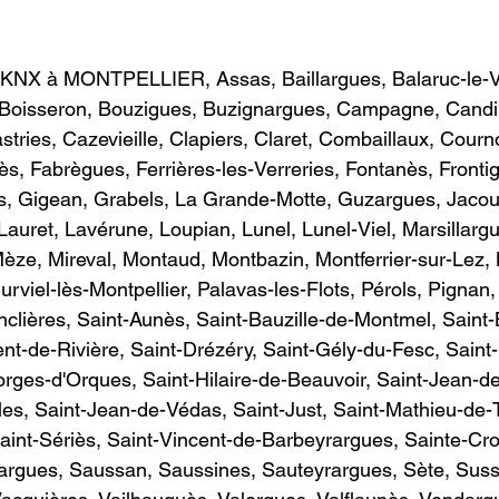
KNX à MONTPELLIER, Assas, Baillargues, Balaruc-le-V
, Boisseron, Bouzigues, Buzignargues, Campagne, Candil
stries, Cazevieille, Clapiers, Claret, Combaillaux, Courn
ès, Fabrègues, Ferrières-les-Verreries, Fontanès, Fronti
s, Gigean, Grabels, La Grande-Motte, Guzargues, Jacou,
Lauret, Lavérune, Loupian, Lunel, Lunel-Viel, Marsillarg
èze, Mireval, Montaud, Montbazin, Montferrier-sur-Lez, M
rviel-lès-Montpellier, Palavas-les-Flots, Pérols, Pignan
nclières, Saint-Aunès, Saint-Bauzille-de-Montmel, Saint-
ent-de-Rivière, Saint-Drézéry, Saint-Gély-du-Fesc, Sain
ges-d'Orques, Saint-Hilaire-de-Beauvoir, Saint-Jean-de
es, Saint-Jean-de-Védas, Saint-Just, Saint-Mathieu-de-Tr
int-Sériès, Saint-Vincent-de-Barbeyrargues, Sainte-Cro
rargues, Saussan, Saussines, Sauteyrargues, Sète, Suss