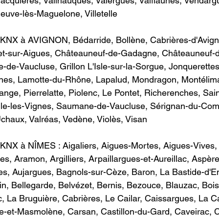
Vacquières, Vailhauquès, Valergues, Valflaunès, Vendarg
e-lès-Maguelone, Villetelle                                          
KNX à AVIGNON​, Bédarride, Bollène, Cabrières-d'Avign
t-sur-Aigues, Châteauneuf-de-Gadagne, Châteauneuf-d
-de-Vaucluse, Grillon L'Isle-sur-la-Sorgue, Jonquerettes
nes, Lamotte-du-Rhône, Lapalud, Mondragon, Montélimar
nge, Pierrelatte, Piolenc, Le Pontet, Richerenches, Sain
ile-les-Vignes, Saumane-de-Vaucluse, Sérignan-du-Comt
ux, Valréas, Vedène, Violès, Visan                                 
KNX à NÎMES : ​Aigaliers, Aigues-Mortes, Aigues-Vives,
s, Aramon, Argilliers, Arpaillargues-et-Aureillac, Aspère
s, Aujargues, Bagnols-sur-Cèze, Baron, La Bastide-d'En
n, Bellegarde, Belvézet, Bernis, Bezouce, Blauzac, Bois
c, La Bruguière, Cabrières, Le Cailar, Caissargues, La C
e-et-Masmolène, Carsan, Castillon-du-Gard, Caveirac, C