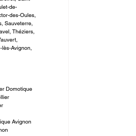
ulet-de-
ctor-des-Oules, 
s, Sauveterre, 
vel, Théziers, 
Vauvert, 
-lès-Avignon, 
ier Domotique 
lier 
            
ique Avignon 
non 