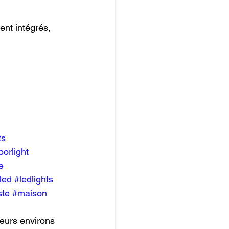
ent intégrés, 
ts
orlight
e
led
#ledlights
ste
#maison
leurs environs 