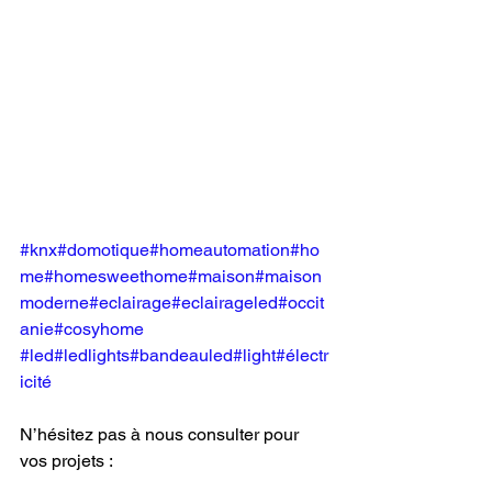
#knx
#domotique
#homeautomation
#ho
me
#homesweethome
#maison
#maison
moderne
#eclairage
#eclairageled
#occit
anie
#cosyhome
#led
#ledlights
#bandeauled
#light
#électr
icité
N’hésitez pas à nous consulter pour 
vos projets :