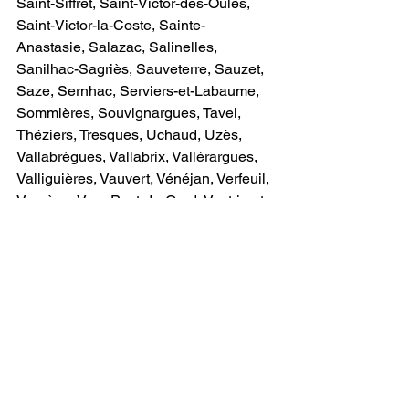
Saint-Siffret, Saint-Victor-des-Oules, 
Saint-Victor-la-Coste, Sainte-
Anastasie, Salazac, Salinelles, 
Sanilhac-Sagriès, Sauveterre, Sauzet, 
Saze, Sernhac, Serviers-et-Labaume, 
Sommières, Souvignargues, Tavel, 
Théziers, Tresques, Uchaud, Uzès, 
Vallabrègues, Vallabrix, Vallérargues, 
Valliguières, Vauvert, Vénéjan, Verfeuil, 
Vergèze, Vers-Pont-du-Gard, Vestric-et-
Candiac, Villeneuve-lès-Avignon, 
Villevieille     
Exemples de services domotique :
Maison KNX Montpellier Électricité 
Montpellier Domotique Montpellier 
Alarme Montpellier Caméra Montpellier 
Vidéosurveillance Montpellier 