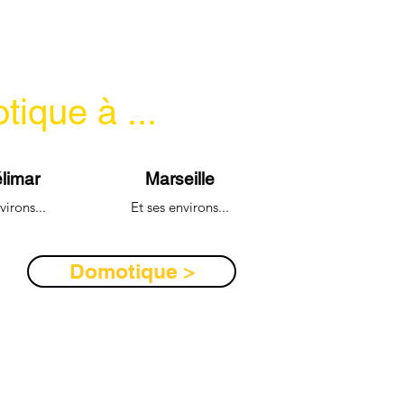
ique à ...
limar
Marseille
virons...
Et ses environs...
Domotique >