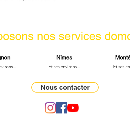
osons nos services domot
gnon
Nîmes
Monté
nvirons...
Et ses environs...
Et ses en
Nous contacter